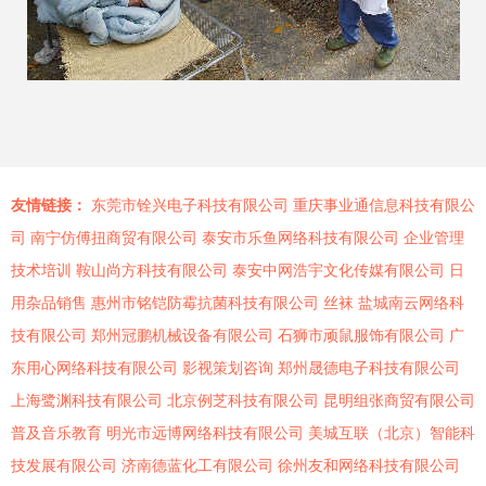
友情链接：
东莞市铨兴电子科技有限公司
重庆事业通信息科技有限公
司
南宁仿傅扭商贸有限公司
泰安市乐鱼网络科技有限公司
企业管理
技术培训
鞍山尚方科技有限公司
泰安中网浩宇文化传媒有限公司
日
用杂品销售
惠州市铭铠防霉抗菌科技有限公司
丝袜
盐城南云网络科
技有限公司
郑州冠鹏机械设备有限公司
石狮市顽鼠服饰有限公司
广
东用心网络科技有限公司
影视策划咨询
郑州晟德电子科技有限公司
上海鹭渊科技有限公司
北京例芝科技有限公司
昆明组张商贸有限公司
普及音乐教育
明光市远博网络科技有限公司
美城互联（北京）智能科
技发展有限公司
济南德蓝化工有限公司
徐州友和网络科技有限公司