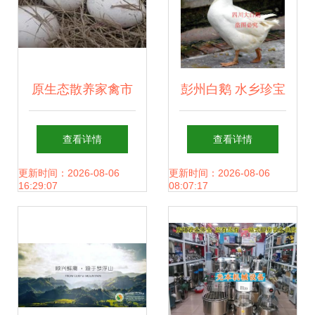
原生态散养家禽市
彭州白鹅 水乡珍宝
场价格揭秘——厂
的引吭高歌
查看详情
查看详情
家长按下接口·邗放
更新时间：2026-08-06
更新时间：2026-08-06
16:29:07
08:07:17
本羊局常产',