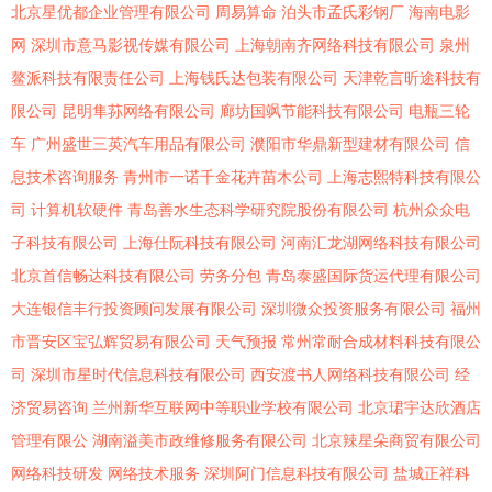
北京星优都企业管理有限公司
周易算命
泊头市孟氏彩钢厂
海南电影
网
深圳市意马影视传媒有限公司
上海朝南齐网络科技有限公司
泉州
鳌派科技有限责任公司
上海钱氏达包装有限公司
天津乾言昕途科技有
限公司
昆明隼荪网络有限公司
廊坊国飒节能科技有限公司
电瓶三轮
车
广州盛世三英汽车用品有限公司
濮阳市华鼎新型建材有限公司
信
息技术咨询服务
青州市一诺千金花卉苗木公司
上海志熙特科技有限公
司
计算机软硬件
青岛善水生态科学研究院股份有限公司
杭州众众电
子科技有限公司
上海仕阮科技有限公司
河南汇龙湖网络科技有限公司
北京首信畅达科技有限公司
劳务分包
青岛泰盛国际货运代理有限公司
大连银信丰行投资顾问发展有限公司
深圳微众投资服务有限公司
福州
市晋安区宝弘辉贸易有限公司
天气预报
常州常耐合成材料科技有限公
司
深圳市星时代信息科技有限公司
西安渡书人网络科技有限公司
经
济贸易咨询
兰州新华互联网中等职业学校有限公司
北京珺宇达欣酒店
管理有限公
湖南溢美市政维修服务有限公司
北京辣星朵商贸有限公司
网络科技研发
网络技术服务
深圳阿门信息科技有限公司
盐城正祥科